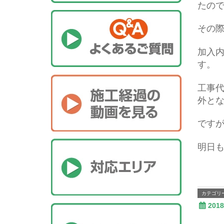
たの
その
加入
す。
工事
外と
です
明日
カテゴリ
201