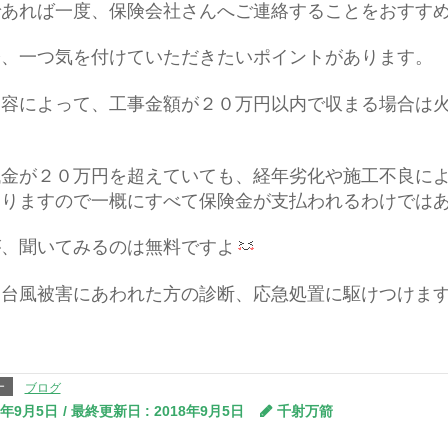
であれば一度、保険会社さんへご連絡することをおすす
際、一つ気を付けていただきたいポイントがあります。
内容によって、工事金額が２０万円以内で収まる場合は
代金が２０万円を超えていても、経年劣化や施工不良に
なりますので一概にすべて保険金が支払われるわけでは
が、聞いてみるのは無料ですよ
も台風被害にあわれた方の診断、応急処置に駆けつけま
ー
ブログ
8年9月5日
/ 最終更新日 :
2018年9月5日
千射万箭