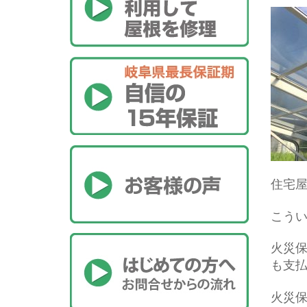
住宅
こう
火災
も支
火災