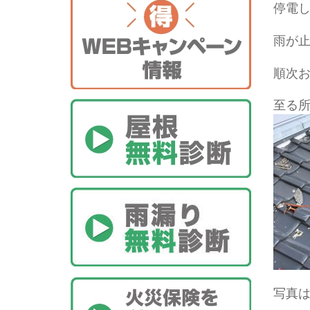
停電
雨が
順次
至る
写真