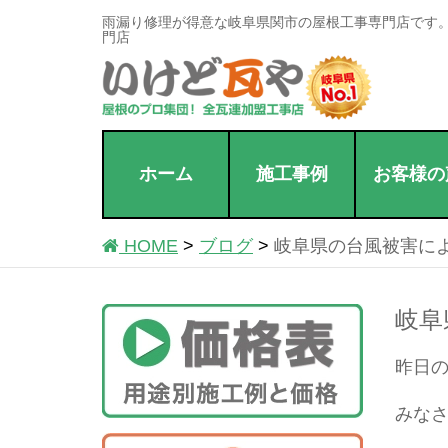
雨漏り修理が得意な岐阜県関市の屋根工事専門店です
門店
ホーム
施工事例
お客様の
HOME
ブログ
岐阜県の台風被害に
岐阜
昨日の
みな