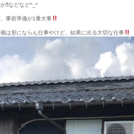
か⁈などなど^_^
、事前準備が1番大事
準備は形にならん仕事やけど、結果に出る大切な仕事