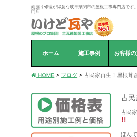
雨漏り修理が得意な岐阜県関市の屋根工事専門店です
門店
ホーム
施工事例
お客様の
HOME
ブログ
古民家再生！屋根葺
古民
古民
ほんで