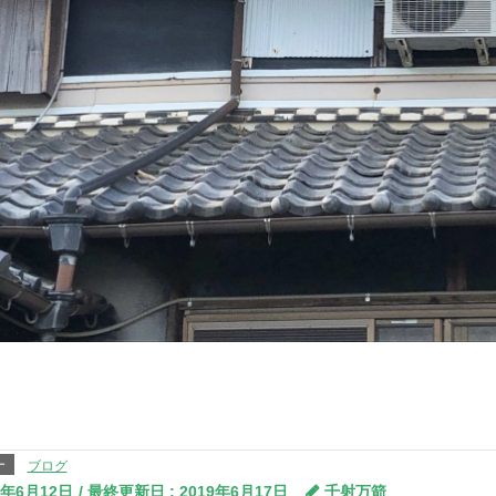
ー
ブログ
9年6月12日
/ 最終更新日 :
2019年6月17日
千射万箭