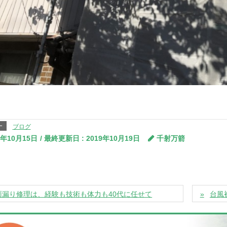
ー
ブログ
9年10月15日
/ 最終更新日 :
2019年10月19日
千射万箭
雨漏り修理は、経験も技術も体力も40代に任せて
台風