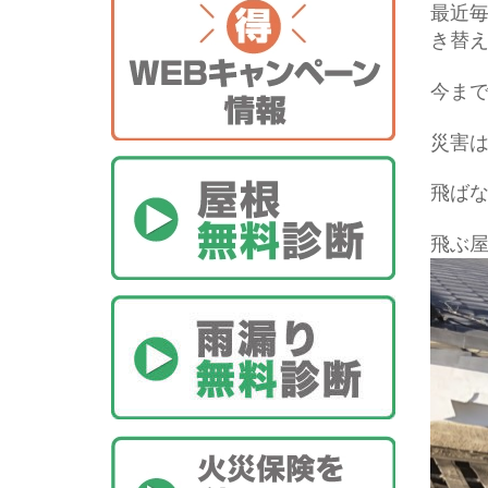
最近
き替
今ま
災害
飛ば
飛ぶ屋