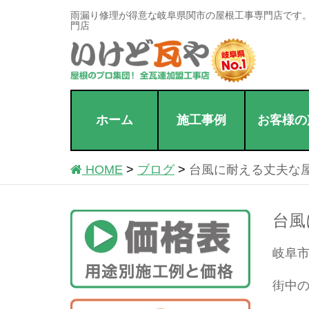
雨漏り修理が得意な岐阜県関市の屋根工事専門店です
門店
ホーム
施工事例
お客様の
HOME
ブログ
台風に耐える丈夫な
台風
岐阜
街中