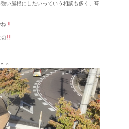
い強い屋根にしたいっていう相談も多く、葺
やね
大切
_^