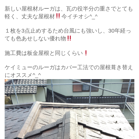
新しい屋根材ルーガは、瓦の役半分の重さでとても
軽く、丈夫な屋根材
今イチオシ^_^
１枚を3点止めするため台風にも強いし、30年経っ
ても色あせしない優れ物
施工費は板金屋根と同じくらい
ケイミューのルーガはカバー工法での屋根葺き替え
にオススメ^_^