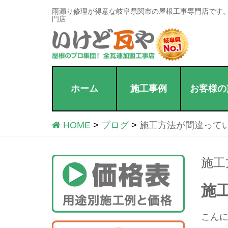
雨漏り修理が得意な岐阜県関市の屋根工事専門店です
門店
ホーム
施工事例
お客様の
HOME
ブログ
施工方法が間違って
施工
施
こんに