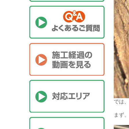
では
まず