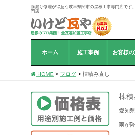
雨漏り修理が得意な岐阜県関市の屋根工事専門店です
門店
ホーム
施工事例
お客様の
HOME
ブログ
棟積み直し
棟積
愛知県
雨が降