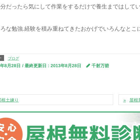
自分だったら気にして作業をするだけで養生まではして
ろな勉強.経験を積み重ねてきたおかげでいろんなとこ
ー
ブログ
3年8月28日
/ 最終更新日 :
2013年8月28日
千射万箭
屋根土練り
屋根