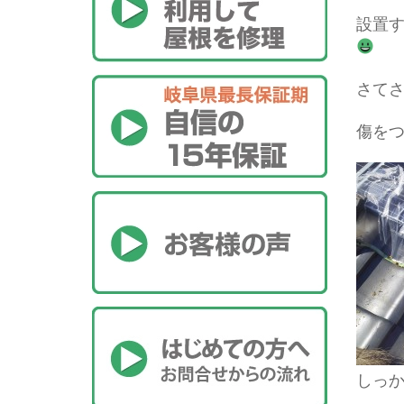
設置
さてさ
傷を
しっ