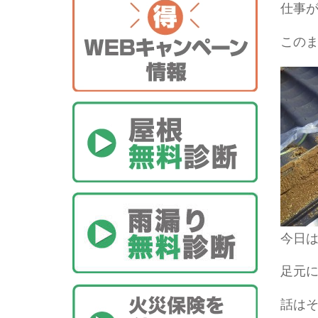
仕事
この
今日
足元
話は