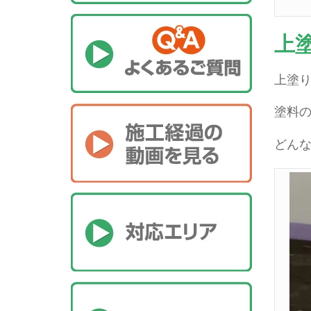
上
上塗
塗料
どん