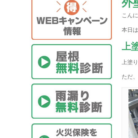
外
こんに
本日は
上
上塗
ただ