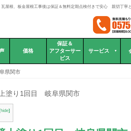
。瓦屋根、板金屋根工事後は保証＆無料定期点検付きで安心 親切丁寧
保証＆
声
価格
アフターサー
サービス
ビス
岐阜県関市
上塗り1回目 岐阜県関市
[
hide
]