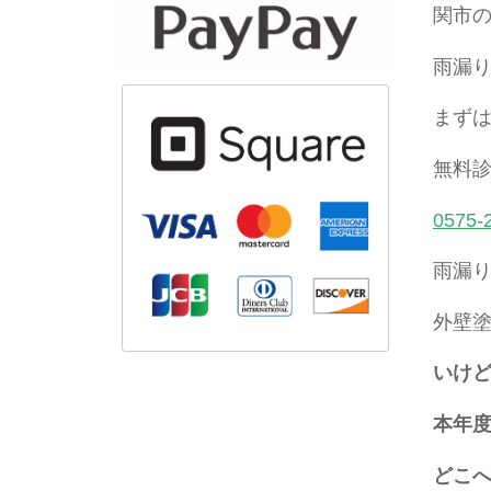
関市の
雨漏
まず
無料
0575-
雨漏
外壁
いけ
本年
どこ