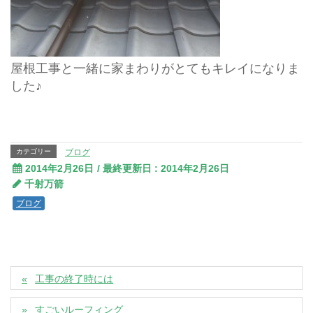
屋根工事と一緒に家まわりがとてもキレイになりま
した♪
カテゴリー
ブログ
2014年2月26日
/ 最終更新日 :
2014年2月26日
千射万箭
ブログ
工事の終了時には
すごいルーフィング