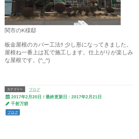
関市のK様邸
板金屋根のカバー工法‼ 少し形になってきました。
屋根ね一番上は瓦で施工します。仕上がりが楽しみ
な屋根です。(^_^)
カテゴリー
ブログ
2017年2月20日
/ 最終更新日 :
2017年2月21日
千射万箭
ブログ