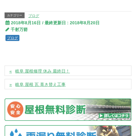
カテゴリー
ブログ
2018年8月16日
/ 最終更新日 :
2018年8月20日
千射万箭
ブログ
岐阜 屋根修理 休み 最終日！
岐阜 屋根 瓦 葺き替え工事