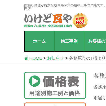
雨漏り修理が得意な岐阜県関市の屋根工事専門店です
門店
ホーム
施工事例
お客様の
HOME
お知らせ
各務原市のT様よ
各務
各務原
雨漏