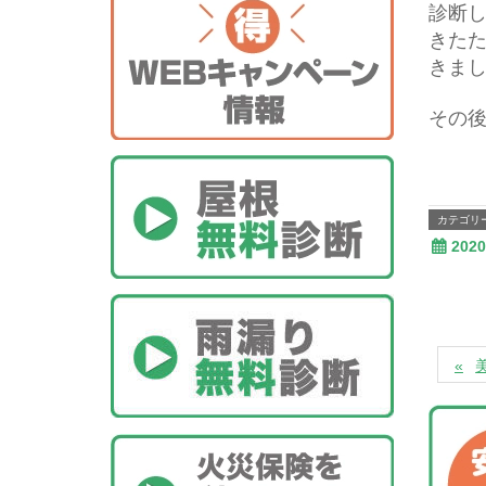
診断
きた
きま
その
カテゴリ
202