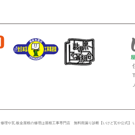
雨漏り修理や瓦.板金屋根の修理は屋根工事専門店 無料雨漏り診断【いけど瓦や公式】 いけど瓦や A