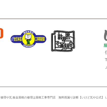
雨漏り修理や瓦.板金屋根の修理は屋根工事専門店 無料雨漏り診断【いけど瓦や公式】 いけど瓦や A