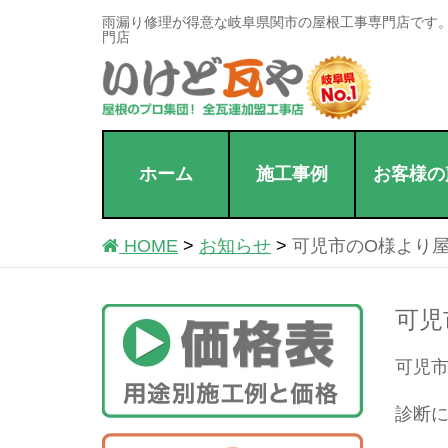
雨漏り修理が得意な岐阜県関市の屋根工事専門店です
門店
ホーム
施工事例
お客様の
HOME
お知らせ
可児市のO様より
可児
可児
診断