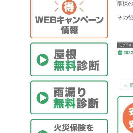
隅棟
その
カテゴリ
202