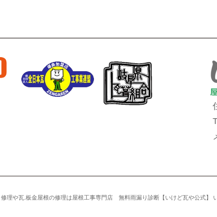
雨漏り修理や瓦.板金屋根の修理は屋根工事専門店 無料雨漏り診断【いけど瓦や公式】 いけど瓦や A