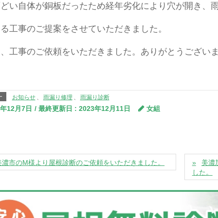
雨どい自体が銅板だったため経年劣化により穴が開き、
する工事のご提案をさせていただきました。
後、工事のご依頼をいただきました。ありがとうござい
ー
お知らせ
、
雨漏り修理
、
雨漏り診断
3年12月7日
/ 最終更新日 :
2023年12月11日
女組
美濃市のM様より屋根診断のご依頼をいただきました。
美濃
した。