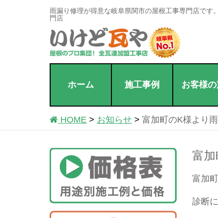
雨漏り修理が得意な岐阜県関市の屋根工事専門店です
門店
ホーム
施工事例
お客様の
HOME
お知らせ
富加町のK様より
富加
富加
診断