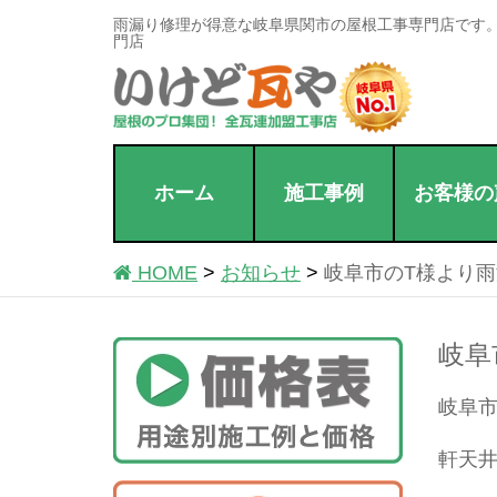
雨漏り修理が得意な岐阜県関市の屋根工事専門店です
門店
ホーム
施工事例
お客様の
HOME
お知らせ
岐阜市のT様より
岐阜
岐阜市
軒天