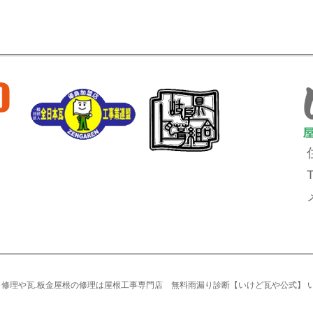
雨漏り修理や瓦.板金屋根の修理は屋根工事専門店 無料雨漏り診断【いけど瓦や公式】 いけど瓦や A