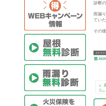
診断
雨漏
てい
その
カテゴリ
202
た。